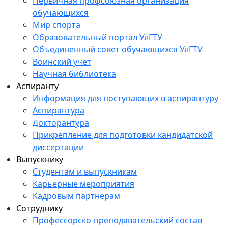
Первичная профсоюзная организация
обучающихся
Мир спорта
Образовательный портал УлГТУ
Объединенный совет обучающихся УлГТУ
Воинский учет
Научная библиотека
Аспиранту
Информация для поступающих в аспирантуру
Аспирантура
Докторантура
Прикрепление для подготовки кандидатской
диссертации
Выпускнику
Студентам и выпускникам
Карьерные мероприятия
Кадровым партнерам
Сотруднику
Профессорско-преподавательский состав