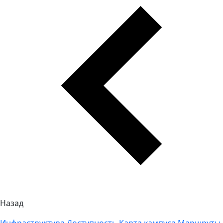
Назад
Инфраструктура
Доступность
Карта кампуса
Маршруты