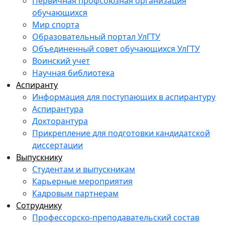
Первичная профсоюзная организация
обучающихся
Мир спорта
Образовательный портал УлГТУ
Объединенный совет обучающихся УлГТУ
Воинский учет
Научная библиотека
Аспиранту
Информация для поступающих в аспирантуру
Аспирантура
Докторантура
Прикрепление для подготовки кандидатской
диссертации
Выпускнику
Студентам и выпускникам
Карьерные мероприятия
Кадровым партнерам
Сотруднику
Профессорско-преподавательский состав