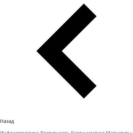
Назад
Инфраструктура
Доступность
Карта кампуса
Маршруты