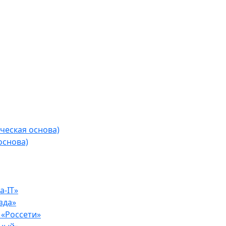
ческая основа)
основа)
-IT»
зда»
«Россети»