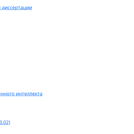
й диссертации
нного интеллекта
3.02)