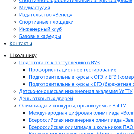
Спортивно-оздоровительный лагерь «Садовка»
Медиастудия
Издательство «Венец»
Спортивные площадки
Инженерный клуб
Базовые кафедры
Контакты
Школьнику
Подготовься к поступлению в ВУЗ
Профориентационное тестирование
Подготовительные курсы к ОГЭ и ЕГЭ (комер
Подготовительные курсы к ЕГЭ (бюджетная 
Детско-юношеская инженерная академия УлГТУ
День открытых дверей
Олимпиады и конкурсы, организуемые УлГТУ
Международная цифровая олимпиада «Волга
Всероссийская инженерная олимпиада «Зве
Всероссийская олимпиада школьников ПАО 