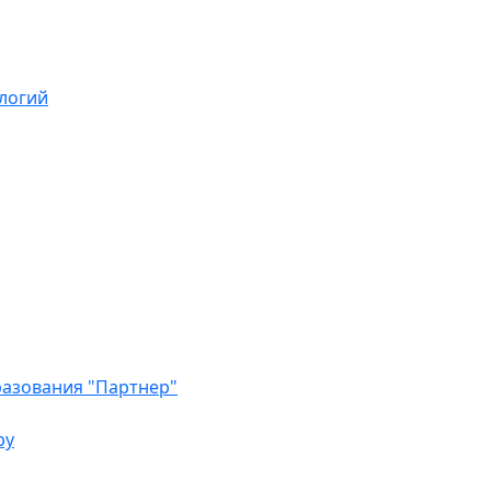
логий
азования "Партнер"
ру