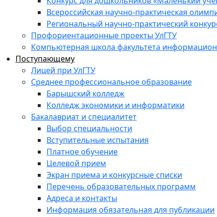
Конкурс для дошкольников «Маленький уч
Всероссийская научно-практическая олимп
Региональный научно-практический конкур
Профориентационные проекты УлГТУ
Компьютерная школа факультета информационн
Поступающему
Лицей при УлГТУ
Среднее профессиональное образование
Барышский колледж
Колледж экономики и информатики
Бакалавриат и специалитет
Выбор специальности
Вступительные испытания
Платное обучение
Целевой прием
Экран приема и конкурсные списки
Перечень образовательных программ
Адреса и контакты
Информация обязательная для публикации