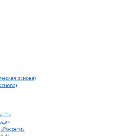
ческая основа)
основа)
-IT»
зда»
«Россети»