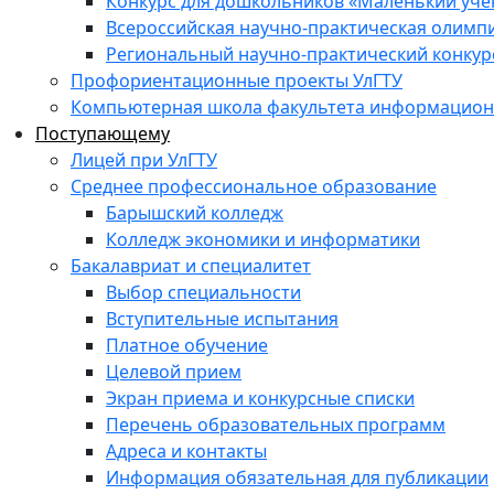
Конкурс для дошкольников «Маленький уч
Всероссийская научно-практическая олимп
Региональный научно-практический конкур
Профориентационные проекты УлГТУ
Компьютерная школа факультета информационн
Поступающему
Лицей при УлГТУ
Среднее профессиональное образование
Барышский колледж
Колледж экономики и информатики
Бакалавриат и специалитет
Выбор специальности
Вступительные испытания
Платное обучение
Целевой прием
Экран приема и конкурсные списки
Перечень образовательных программ
Адреса и контакты
Информация обязательная для публикации