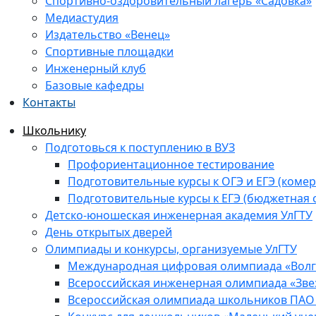
Спортивно-оздоровительный лагерь «Садовка»
Медиастудия
Издательство «Венец»
Спортивные площадки
Инженерный клуб
Базовые кафедры
Контакты
Школьнику
Подготовься к поступлению в ВУЗ
Профориентационное тестирование
Подготовительные курсы к ОГЭ и ЕГЭ (комер
Подготовительные курсы к ЕГЭ (бюджетная 
Детско-юношеская инженерная академия УлГТУ
День открытых дверей
Олимпиады и конкурсы, организуемые УлГТУ
Международная цифровая олимпиада «Волга
Всероссийская инженерная олимпиада «Зве
Всероссийская олимпиада школьников ПАО 