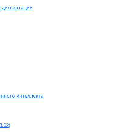
й диссертации
нного интеллекта
3.02)