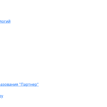
логий
азования "Партнер"
ру