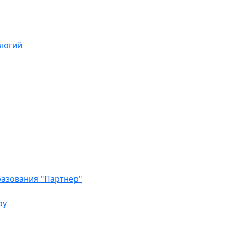
логий
азования "Партнер"
ру