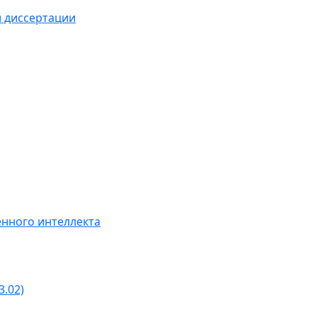
й диссертации
нного интеллекта
3.02)