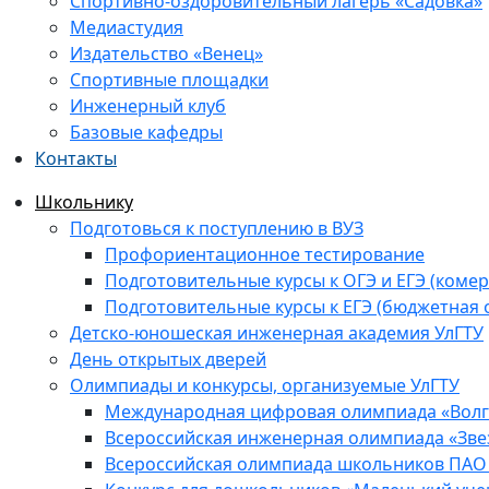
Спортивно-оздоровительный лагерь «Садовка»
Медиастудия
Издательство «Венец»
Спортивные площадки
Инженерный клуб
Базовые кафедры
Контакты
Школьнику
Подготовься к поступлению в ВУЗ
Профориентационное тестирование
Подготовительные курсы к ОГЭ и ЕГЭ (комер
Подготовительные курсы к ЕГЭ (бюджетная 
Детско-юношеская инженерная академия УлГТУ
День открытых дверей
Олимпиады и конкурсы, организуемые УлГТУ
Международная цифровая олимпиада «Волга
Всероссийская инженерная олимпиада «Зве
Всероссийская олимпиада школьников ПАО 