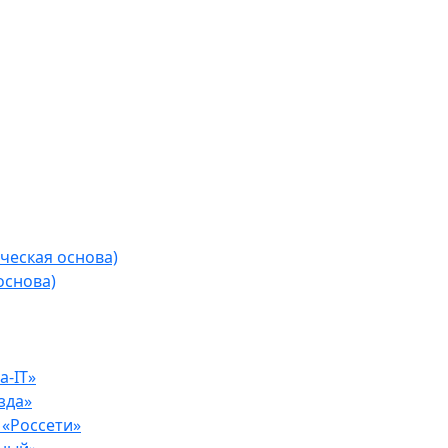
ческая основа)
основа)
-IT»
зда»
«Россети»