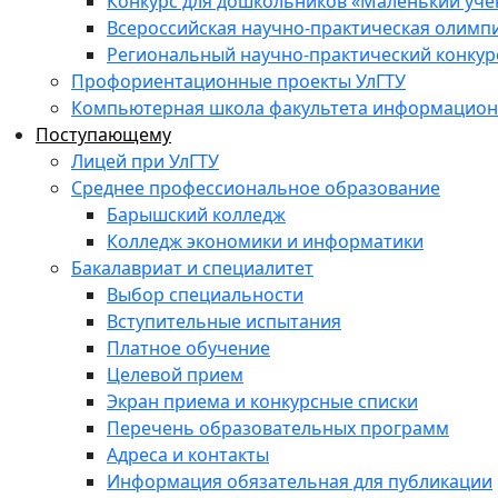
Конкурс для дошкольников «Маленький уч
Всероссийская научно-практическая олимп
Региональный научно-практический конкур
Профориентационные проекты УлГТУ
Компьютерная школа факультета информационн
Поступающему
Лицей при УлГТУ
Среднее профессиональное образование
Барышский колледж
Колледж экономики и информатики
Бакалавриат и специалитет
Выбор специальности
Вступительные испытания
Платное обучение
Целевой прием
Экран приема и конкурсные списки
Перечень образовательных программ
Адреса и контакты
Информация обязательная для публикации