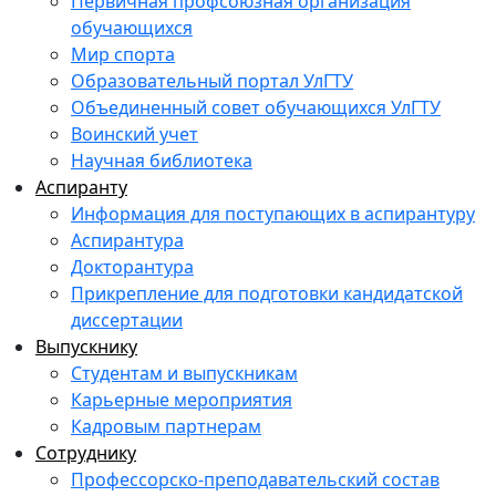
Первичная профсоюзная организация
обучающихся
Мир спорта
Образовательный портал УлГТУ
Объединенный совет обучающихся УлГТУ
Воинский учет
Научная библиотека
Аспиранту
Информация для поступающих в аспирантуру
Аспирантура
Докторантура
Прикрепление для подготовки кандидатской
диссертации
Выпускнику
Студентам и выпускникам
Карьерные мероприятия
Кадровым партнерам
Сотруднику
Профессорско-преподавательский состав