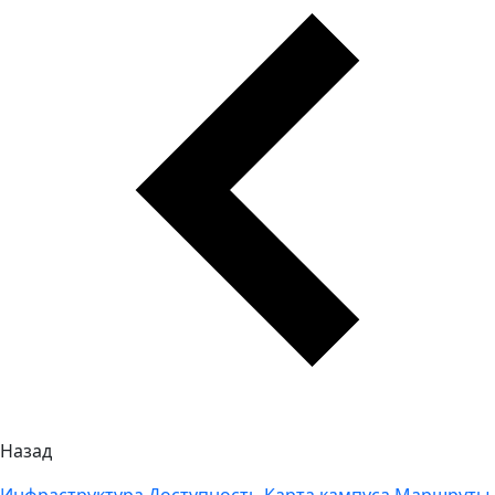
Назад
Инфраструктура
Доступность
Карта кампуса
Маршруты