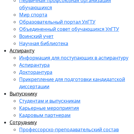
Первичная профсоюзная организация
обучающихся
Мир спорта
Образовательный портал УлГТУ
Объединенный совет обучающихся УлГТУ
Воинский учет
Научная библиотека
Аспиранту
Информация для поступающих в аспирантуру
Аспирантура
Докторантура
Прикрепление для подготовки кандидатской
диссертации
Выпускнику
Студентам и выпускникам
Карьерные мероприятия
Кадровым партнерам
Сотруднику
Профессорско-преподавательский состав