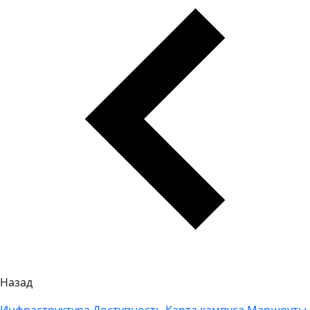
Назад
Инфраструктура
Доступность
Карта кампуса
Маршруты