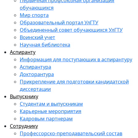
Первичная профсоюзная организация
обучающихся
Мир спорта
Образовательный портал УлГТУ
Объединенный совет обучающихся УлГТУ
Воинский учет
Научная библиотека
Аспиранту
Информация для поступающих в аспирантуру
Аспирантура
Докторантура
Прикрепление для подготовки кандидатской
диссертации
Выпускнику
Студентам и выпускникам
Карьерные мероприятия
Кадровым партнерам
Сотруднику
Профессорско-преподавательский состав