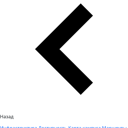
Назад
Инфраструктура
Доступность
Карта кампуса
Маршруты