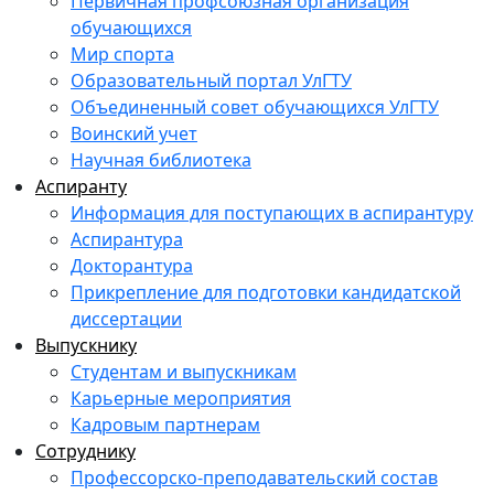
Первичная профсоюзная организация
обучающихся
Мир спорта
Образовательный портал УлГТУ
Объединенный совет обучающихся УлГТУ
Воинский учет
Научная библиотека
Аспиранту
Информация для поступающих в аспирантуру
Аспирантура
Докторантура
Прикрепление для подготовки кандидатской
диссертации
Выпускнику
Студентам и выпускникам
Карьерные мероприятия
Кадровым партнерам
Сотруднику
Профессорско-преподавательский состав