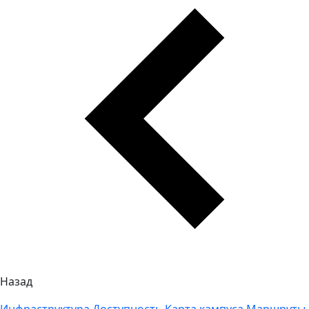
Назад
Инфраструктура
Доступность
Карта кампуса
Маршруты