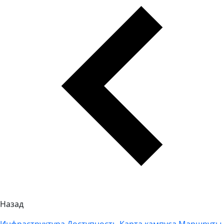
Назад
Инфраструктура
Доступность
Карта кампуса
Маршруты