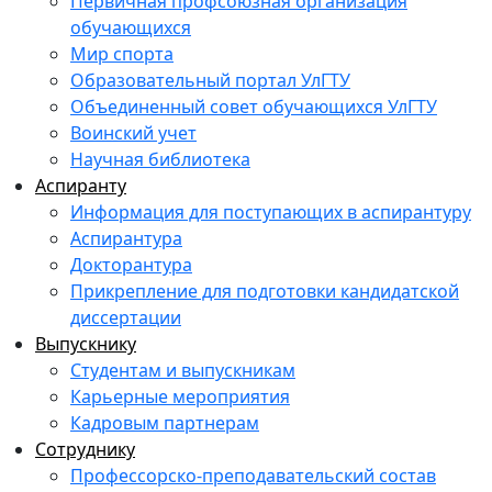
Первичная профсоюзная организация
обучающихся
Мир спорта
Образовательный портал УлГТУ
Объединенный совет обучающихся УлГТУ
Воинский учет
Научная библиотека
Аспиранту
Информация для поступающих в аспирантуру
Аспирантура
Докторантура
Прикрепление для подготовки кандидатской
диссертации
Выпускнику
Студентам и выпускникам
Карьерные мероприятия
Кадровым партнерам
Сотруднику
Профессорско-преподавательский состав