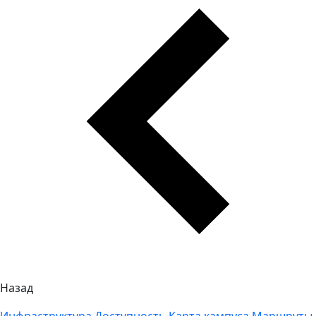
Назад
Инфраструктура
Доступность
Карта кампуса
Маршруты