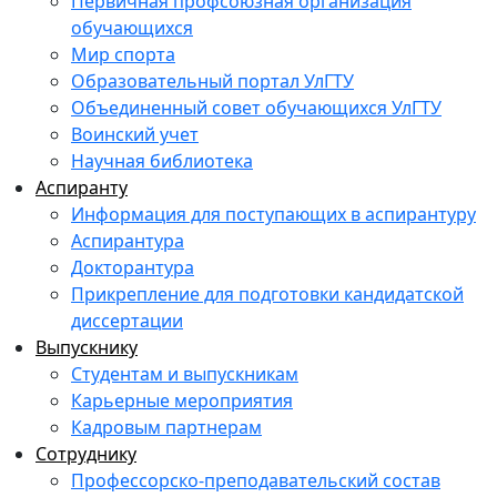
Первичная профсоюзная организация
обучающихся
Мир спорта
Образовательный портал УлГТУ
Объединенный совет обучающихся УлГТУ
Воинский учет
Научная библиотека
Аспиранту
Информация для поступающих в аспирантуру
Аспирантура
Докторантура
Прикрепление для подготовки кандидатской
диссертации
Выпускнику
Студентам и выпускникам
Карьерные мероприятия
Кадровым партнерам
Сотруднику
Профессорско-преподавательский состав