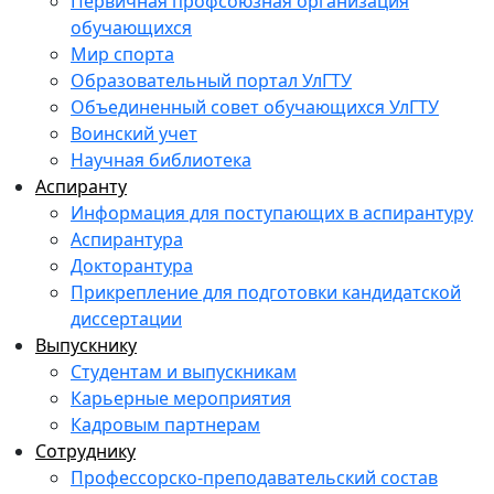
Первичная профсоюзная организация
обучающихся
Мир спорта
Образовательный портал УлГТУ
Объединенный совет обучающихся УлГТУ
Воинский учет
Научная библиотека
Аспиранту
Информация для поступающих в аспирантуру
Аспирантура
Докторантура
Прикрепление для подготовки кандидатской
диссертации
Выпускнику
Студентам и выпускникам
Карьерные мероприятия
Кадровым партнерам
Сотруднику
Профессорско-преподавательский состав