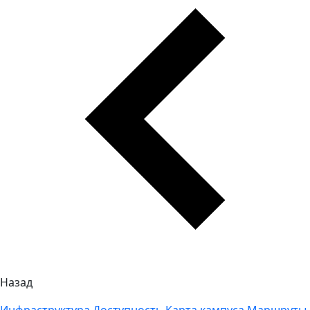
Назад
Инфраструктура
Доступность
Карта кампуса
Маршруты