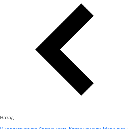
Назад
Инфраструктура
Доступность
Карта кампуса
Маршруты