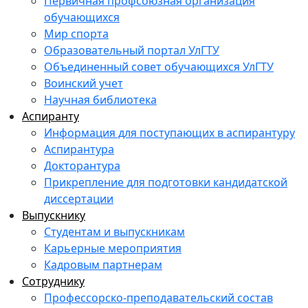
Первичная профсоюзная организация
обучающихся
Мир спорта
Образовательный портал УлГТУ
Объединенный совет обучающихся УлГТУ
Воинский учет
Научная библиотека
Аспиранту
Информация для поступающих в аспирантуру
Аспирантура
Докторантура
Прикрепление для подготовки кандидатской
диссертации
Выпускнику
Студентам и выпускникам
Карьерные мероприятия
Кадровым партнерам
Сотруднику
Профессорско-преподавательский состав