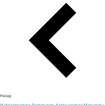
Назад
Инфраструктура
Доступность
Карта кампуса
Маршруты