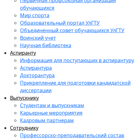
Первичная профсоюзная организация
обучающихся
Мир спорта
Образовательный портал УлГТУ
Объединенный совет обучающихся УлГТУ
Воинский учет
Научная библиотека
Аспиранту
Информация для поступающих в аспирантуру
Аспирантура
Докторантура
Прикрепление для подготовки кандидатской
диссертации
Выпускнику
Студентам и выпускникам
Карьерные мероприятия
Кадровым партнерам
Сотруднику
Профессорско-преподавательский состав