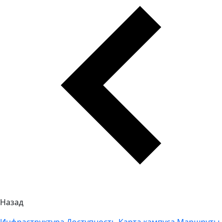
Назад
Инфраструктура
Доступность
Карта кампуса
Маршруты