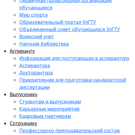
Первичная профсоюзная организация
обучающихся
Мир спорта
Образовательный портал УлГТУ
Объединенный совет обучающихся УлГТУ
Воинский учет
Научная библиотека
Аспиранту
Информация для поступающих в аспирантуру
Аспирантура
Докторантура
Прикрепление для подготовки кандидатской
диссертации
Выпускнику
Студентам и выпускникам
Карьерные мероприятия
Кадровым партнерам
Сотруднику
Профессорско-преподавательский состав