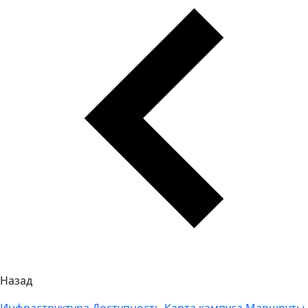
Назад
Инфраструктура
Доступность
Карта кампуса
Маршруты