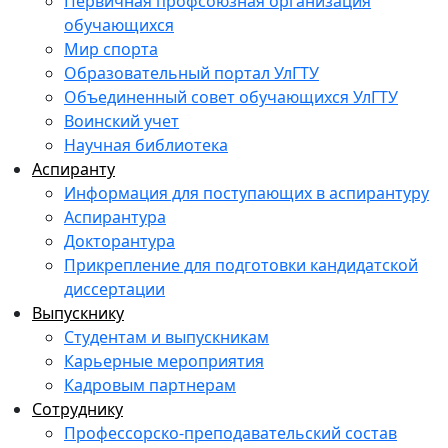
Первичная профсоюзная организация
обучающихся
Мир спорта
Образовательный портал УлГТУ
Объединенный совет обучающихся УлГТУ
Воинский учет
Научная библиотека
Аспиранту
Информация для поступающих в аспирантуру
Аспирантура
Докторантура
Прикрепление для подготовки кандидатской
диссертации
Выпускнику
Студентам и выпускникам
Карьерные мероприятия
Кадровым партнерам
Сотруднику
Профессорско-преподавательский состав