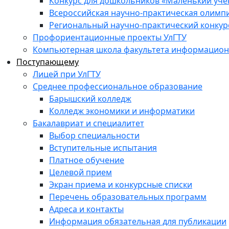
Конкурс для дошкольников «Маленький уч
Всероссийская научно-практическая олимп
Региональный научно-практический конкур
Профориентационные проекты УлГТУ
Компьютерная школа факультета информационн
Поступающему
Лицей при УлГТУ
Среднее профессиональное образование
Барышский колледж
Колледж экономики и информатики
Бакалавриат и специалитет
Выбор специальности
Вступительные испытания
Платное обучение
Целевой прием
Экран приема и конкурсные списки
Перечень образовательных программ
Адреса и контакты
Информация обязательная для публикации