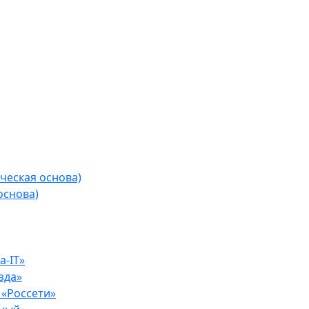
ческая основа)
основа)
-IT»
зда»
«Россети»