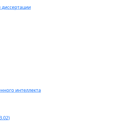
й диссертации
нного интеллекта
3.02)