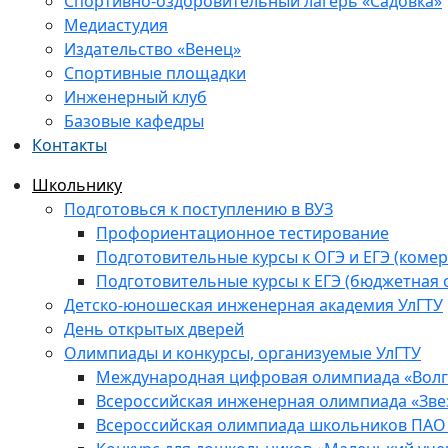
Спортивно-оздоровительный лагерь «Садовка»
Медиастудия
Издательство «Венец»
Спортивные площадки
Инженерный клуб
Базовые кафедры
Контакты
Школьнику
Подготовься к поступлению в ВУЗ
Профориентационное тестирование
Подготовительные курсы к ОГЭ и ЕГЭ (комер
Подготовительные курсы к ЕГЭ (бюджетная 
Детско-юношеская инженерная академия УлГТУ
День открытых дверей
Олимпиады и конкурсы, организуемые УлГТУ
Международная цифровая олимпиада «Волга
Всероссийская инженерная олимпиада «Зве
Всероссийская олимпиада школьников ПАО 