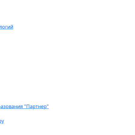
логий
азования "Партнер"
ру