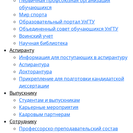
Первичная профсоюзная организация
обучающихся
Мир спорта
Образовательный портал УлГТУ
Объединенный совет обучающихся УлГТУ
Воинский учет
Научная библиотека
Аспиранту
Информация для поступающих в аспирантуру
Аспирантура
Докторантура
Прикрепление для подготовки кандидатской
диссертации
Выпускнику
Студентам и выпускникам
Карьерные мероприятия
Кадровым партнерам
Сотруднику
Профессорско-преподавательский состав