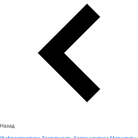
Назад
Инфраструктура
Доступность
Карта кампуса
Маршруты