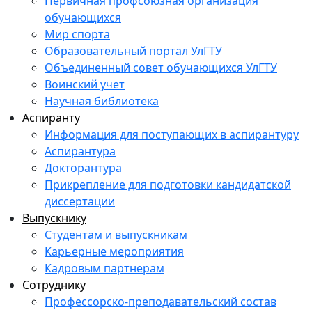
Первичная профсоюзная организация
обучающихся
Мир спорта
Образовательный портал УлГТУ
Объединенный совет обучающихся УлГТУ
Воинский учет
Научная библиотека
Аспиранту
Информация для поступающих в аспирантуру
Аспирантура
Докторантура
Прикрепление для подготовки кандидатской
диссертации
Выпускнику
Студентам и выпускникам
Карьерные мероприятия
Кадровым партнерам
Сотруднику
Профессорско-преподавательский состав