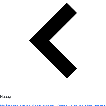
Назад
Инфраструктура
Доступность
Карта кампуса
Маршруты