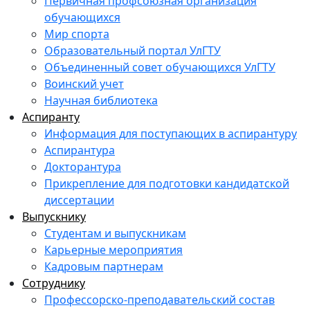
Первичная профсоюзная организация
обучающихся
Мир спорта
Образовательный портал УлГТУ
Объединенный совет обучающихся УлГТУ
Воинский учет
Научная библиотека
Аспиранту
Информация для поступающих в аспирантуру
Аспирантура
Докторантура
Прикрепление для подготовки кандидатской
диссертации
Выпускнику
Студентам и выпускникам
Карьерные мероприятия
Кадровым партнерам
Сотруднику
Профессорско-преподавательский состав