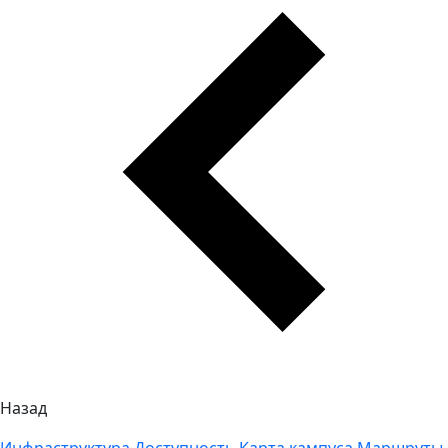
Назад
Инфраструктура
Доступность
Карта кампуса
Маршруты