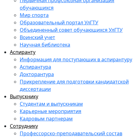
Первичная профсоюзная организация
обучающихся
Мир спорта
Образовательный портал УлГТУ
Объединенный совет обучающихся УлГТУ
Воинский учет
Научная библиотека
Аспиранту
Информация для поступающих в аспирантуру
Аспирантура
Докторантура
Прикрепление для подготовки кандидатской
диссертации
Выпускнику
Студентам и выпускникам
Карьерные мероприятия
Кадровым партнерам
Сотруднику
Профессорско-преподавательский состав