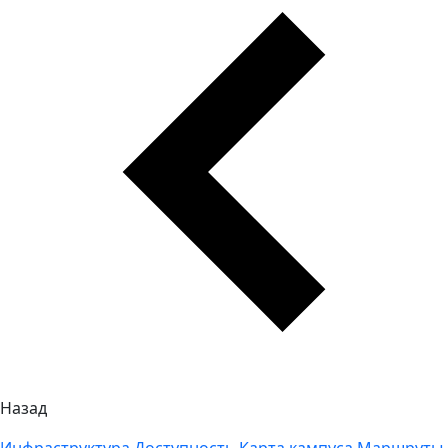
Назад
Инфраструктура
Доступность
Карта кампуса
Маршруты