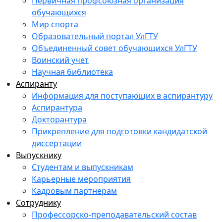
Первичная профсоюзная организация
обучающихся
Мир спорта
Образовательный портал УлГТУ
Объединенный совет обучающихся УлГТУ
Воинский учет
Научная библиотека
Аспиранту
Информация для поступающих в аспирантуру
Аспирантура
Докторантура
Прикрепление для подготовки кандидатской
диссертации
Выпускнику
Студентам и выпускникам
Карьерные мероприятия
Кадровым партнерам
Сотруднику
Профессорско-преподавательский состав