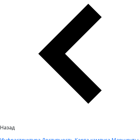
Назад
Инфраструктура
Доступность
Карта кампуса
Маршруты