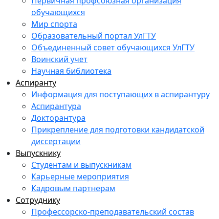
Первичная профсоюзная организация
обучающихся
Мир спорта
Образовательный портал УлГТУ
Объединенный совет обучающихся УлГТУ
Воинский учет
Научная библиотека
Аспиранту
Информация для поступающих в аспирантуру
Аспирантура
Докторантура
Прикрепление для подготовки кандидатской
диссертации
Выпускнику
Студентам и выпускникам
Карьерные мероприятия
Кадровым партнерам
Сотруднику
Профессорско-преподавательский состав