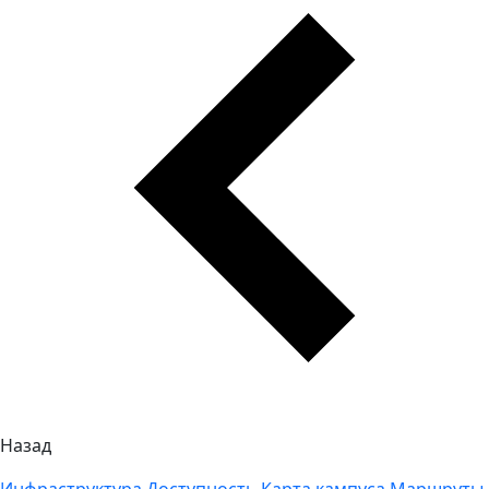
Назад
Инфраструктура
Доступность
Карта кампуса
Маршруты