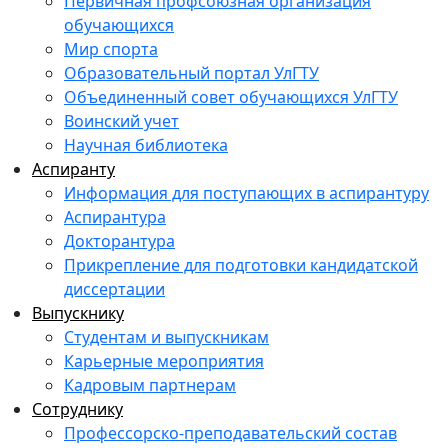
Первичная профсоюзная организация
обучающихся
Мир спорта
Образовательный портал УлГТУ
Объединенный совет обучающихся УлГТУ
Воинский учет
Научная библиотека
Аспиранту
Информация для поступающих в аспирантуру
Аспирантура
Докторантура
Прикрепление для подготовки кандидатской
диссертации
Выпускнику
Студентам и выпускникам
Карьерные мероприятия
Кадровым партнерам
Сотруднику
Профессорско-преподавательский состав