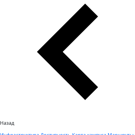
Назад
Инфраструктура
Доступность
Карта кампуса
Маршруты