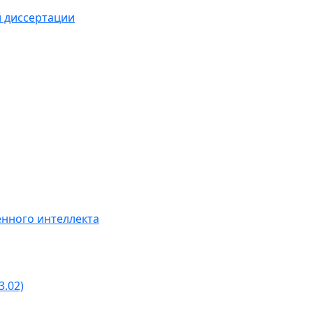
й диссертации
нного интеллекта
3.02)