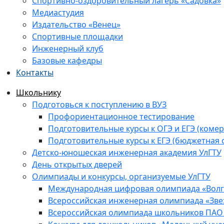
Спортивно-оздоровительный лагерь «Садовка»
Медиастудия
Издательство «Венец»
Спортивные площадки
Инженерный клуб
Базовые кафедры
Контакты
Школьнику
Подготовься к поступлению в ВУЗ
Профориентационное тестирование
Подготовительные курсы к ОГЭ и ЕГЭ (комер
Подготовительные курсы к ЕГЭ (бюджетная 
Детско-юношеская инженерная академия УлГТУ
День открытых дверей
Олимпиады и конкурсы, организуемые УлГТУ
Международная цифровая олимпиада «Волга
Всероссийская инженерная олимпиада «Зве
Всероссийская олимпиада школьников ПАО 