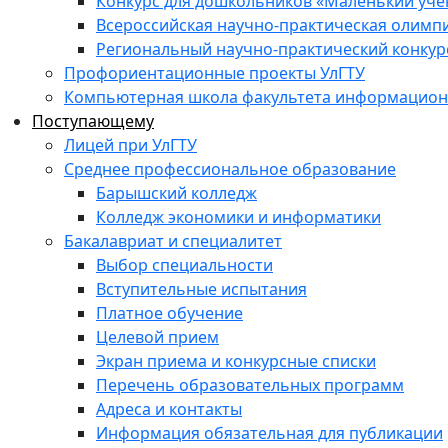
Конкурс для дошкольников «Маленький уч
Всероссийская научно-практическая олимп
Региональный научно-практический конкур
Профориентационные проекты УлГТУ
Компьютерная школа факультета информационн
Поступающему
Лицей при УлГТУ
Среднее профессиональное образование
Барышский колледж
Колледж экономики и информатики
Бакалавриат и специалитет
Выбор специальности
Вступительные испытания
Платное обучение
Целевой прием
Экран приема и конкурсные списки
Перечень образовательных программ
Адреса и контакты
Информация обязательная для публикации