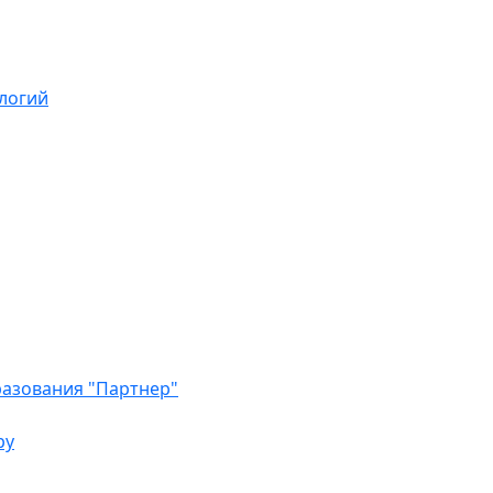
логий
азования "Партнер"
ру