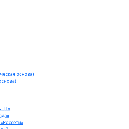
ческая основа)
основа)
-IT»
зда»
«Россети»