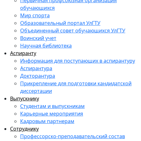
Первичная профсоюзная организация
обучающихся
Мир спорта
Образовательный портал УлГТУ
Объединенный совет обучающихся УлГТУ
Воинский учет
Научная библиотека
Аспиранту
Информация для поступающих в аспирантуру
Аспирантура
Докторантура
Прикрепление для подготовки кандидатской
диссертации
Выпускнику
Студентам и выпускникам
Карьерные мероприятия
Кадровым партнерам
Сотруднику
Профессорско-преподавательский состав