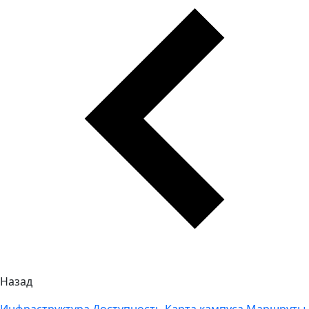
Назад
Инфраструктура
Доступность
Карта кампуса
Маршруты