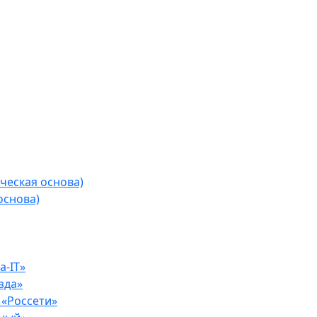
ческая основа)
основа)
-IT»
зда»
«Россети»