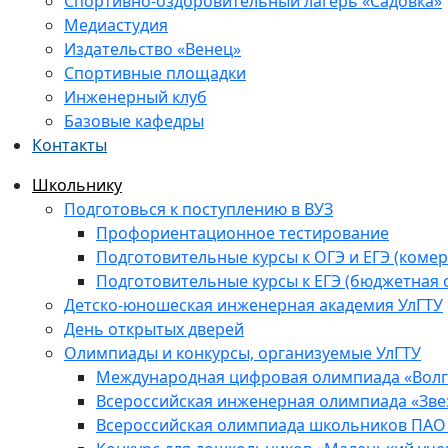
Спортивно-оздоровительный лагерь «Садовка»
Медиастудия
Издательство «Венец»
Спортивные площадки
Инженерный клуб
Базовые кафедры
Контакты
Школьнику
Подготовься к поступлению в ВУЗ
Профориентационное тестирование
Подготовительные курсы к ОГЭ и ЕГЭ (комер
Подготовительные курсы к ЕГЭ (бюджетная 
Детско-юношеская инженерная академия УлГТУ
День открытых дверей
Олимпиады и конкурсы, организуемые УлГТУ
Международная цифровая олимпиада «Волга
Всероссийская инженерная олимпиада «Зве
Всероссийская олимпиада школьников ПАО 