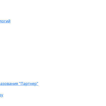
логий
азования "Партнер"
ру