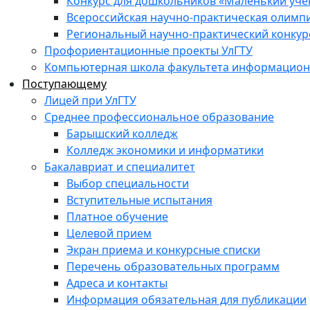
Конкурс для дошкольников «Маленький уч
Всероссийская научно-практическая олимп
Региональный научно-практический конкур
Профориентационные проекты УлГТУ
Компьютерная школа факультета информационн
Поступающему
Лицей при УлГТУ
Среднее профессиональное образование
Барышский колледж
Колледж экономики и информатики
Бакалавриат и специалитет
Выбор специальности
Вступительные испытания
Платное обучение
Целевой прием
Экран приема и конкурсные списки
Перечень образовательных программ
Адреса и контакты
Информация обязательная для публикации