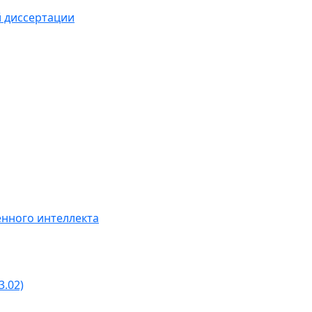
й диссертации
нного интеллекта
3.02)