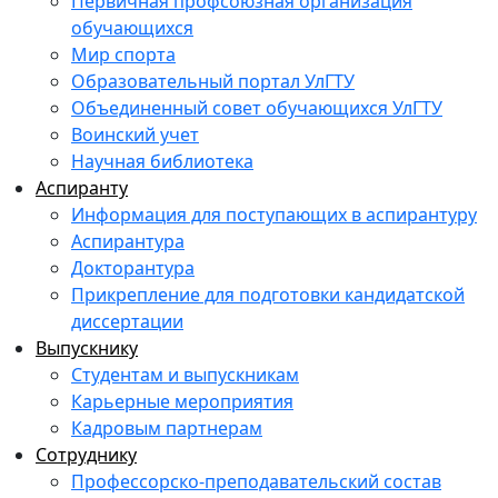
Первичная профсоюзная организация
обучающихся
Мир спорта
Образовательный портал УлГТУ
Объединенный совет обучающихся УлГТУ
Воинский учет
Научная библиотека
Аспиранту
Информация для поступающих в аспирантуру
Аспирантура
Докторантура
Прикрепление для подготовки кандидатской
диссертации
Выпускнику
Студентам и выпускникам
Карьерные мероприятия
Кадровым партнерам
Сотруднику
Профессорско-преподавательский состав