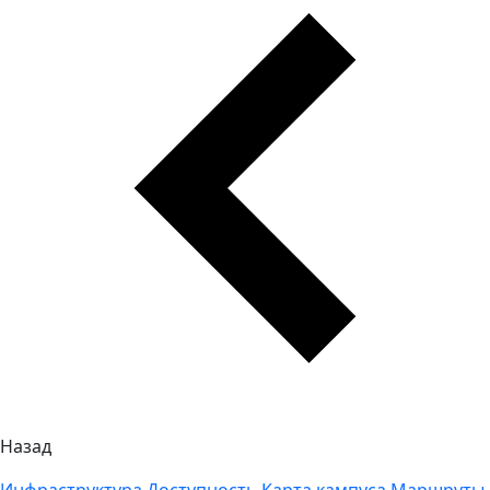
Назад
Инфраструктура
Доступность
Карта кампуса
Маршруты