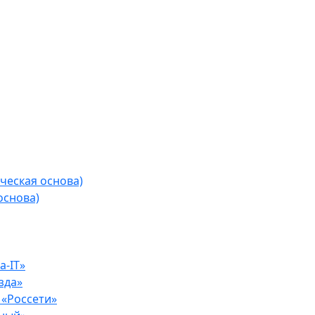
ческая основа)
основа)
-IT»
зда»
«Россети»