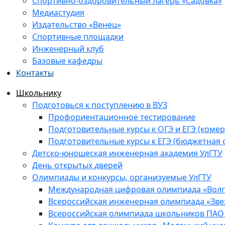
Спортивно-оздоровительный лагерь «Садовка»
Медиастудия
Издательство «Венец»
Спортивные площадки
Инженерный клуб
Базовые кафедры
Контакты
Школьнику
Подготовься к поступлению в ВУЗ
Профориентационное тестирование
Подготовительные курсы к ОГЭ и ЕГЭ (комер
Подготовительные курсы к ЕГЭ (бюджетная 
Детско-юношеская инженерная академия УлГТУ
День открытых дверей
Олимпиады и конкурсы, организуемые УлГТУ
Международная цифровая олимпиада «Волга
Всероссийская инженерная олимпиада «Зве
Всероссийская олимпиада школьников ПАО 