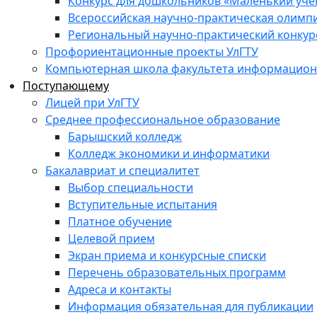
Конкурс для дошкольников «Маленький уч
Всероссийская научно-практическая олимп
Региональный научно-практический конкур
Профориентационные проекты УлГТУ
Компьютерная школа факультета информационн
Поступающему
Лицей при УлГТУ
Среднее профессиональное образование
Барышский колледж
Колледж экономики и информатики
Бакалавриат и специалитет
Выбор специальности
Вступительные испытания
Платное обучение
Целевой прием
Экран приема и конкурсные списки
Перечень образовательных программ
Адреса и контакты
Информация обязательная для публикации