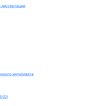
й диссертации
нного интеллекта
3.02)