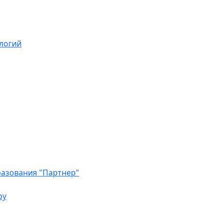
логий
азования "Партнер"
ру