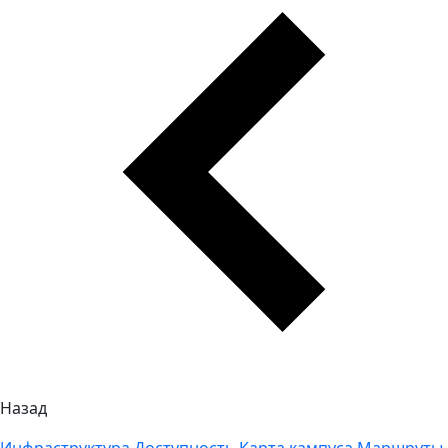
Назад
Инфраструктура
Доступность
Карта кампуса
Маршруты