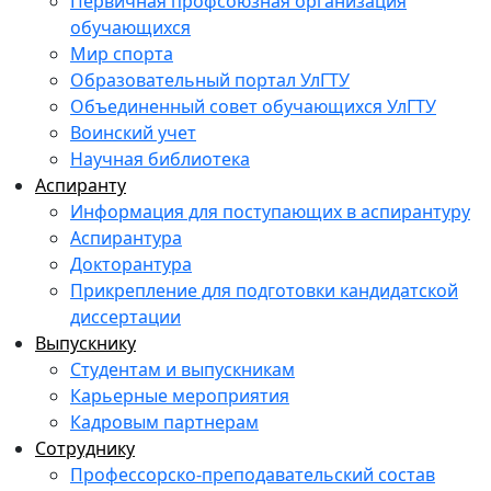
Первичная профсоюзная организация
обучающихся
Мир спорта
Образовательный портал УлГТУ
Объединенный совет обучающихся УлГТУ
Воинский учет
Научная библиотека
Аспиранту
Информация для поступающих в аспирантуру
Аспирантура
Докторантура
Прикрепление для подготовки кандидатской
диссертации
Выпускнику
Студентам и выпускникам
Карьерные мероприятия
Кадровым партнерам
Сотруднику
Профессорско-преподавательский состав