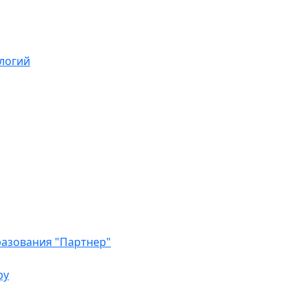
логий
азования "Партнер"
ру