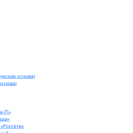
ческая основа)
основа)
-IT»
зда»
«Россети»