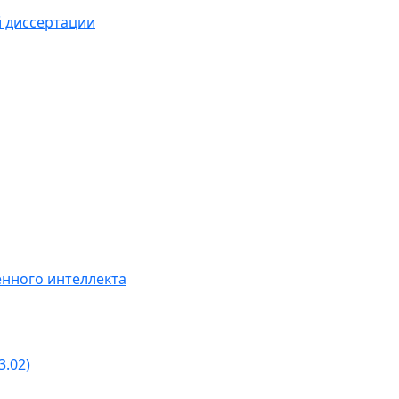
й диссертации
нного интеллекта
3.02)