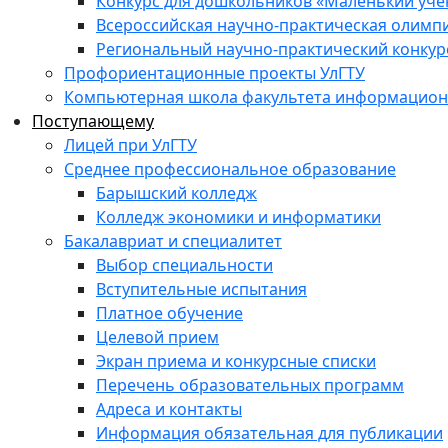
Конкурс для дошкольников «Маленький уч
Всероссийская научно-практическая олимп
Региональный научно-практический конкур
Профориентационные проекты УлГТУ
Компьютерная школа факультета информационн
Поступающему
Лицей при УлГТУ
Среднее профессиональное образование
Барышский колледж
Колледж экономики и информатики
Бакалавриат и специалитет
Выбор специальности
Вступительные испытания
Платное обучение
Целевой прием
Экран приема и конкурсные списки
Перечень образовательных программ
Адреса и контакты
Информация обязательная для публикации