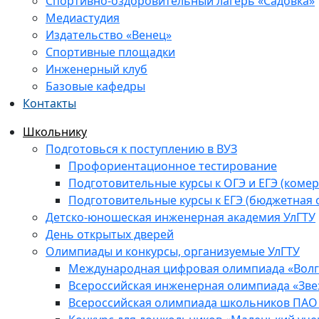
Спортивно-оздоровительный лагерь «Садовка»
Медиастудия
Издательство «Венец»
Спортивные площадки
Инженерный клуб
Базовые кафедры
Контакты
Школьнику
Подготовься к поступлению в ВУЗ
Профориентационное тестирование
Подготовительные курсы к ОГЭ и ЕГЭ (комер
Подготовительные курсы к ЕГЭ (бюджетная 
Детско-юношеская инженерная академия УлГТУ
День открытых дверей
Олимпиады и конкурсы, организуемые УлГТУ
Международная цифровая олимпиада «Волга
Всероссийская инженерная олимпиада «Зве
Всероссийская олимпиада школьников ПАО 