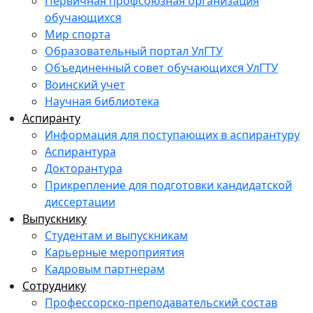
Первичная профсоюзная организация
обучающихся
Мир спорта
Образовательный портал УлГТУ
Объединенный совет обучающихся УлГТУ
Воинский учет
Научная библиотека
Аспиранту
Информация для поступающих в аспирантуру
Аспирантура
Докторантура
Прикрепление для подготовки кандидатской
диссертации
Выпускнику
Студентам и выпускникам
Карьерные мероприятия
Кадровым партнерам
Сотруднику
Профессорско-преподавательский состав