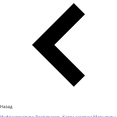
Назад
Инфраструктура
Доступность
Карта кампуса
Маршруты