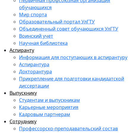
Первичная профсоюзная организация
обучающихся
Мир спорта
Образовательный портал УлГТУ
Объединенный совет обучающихся УлГТУ
Воинский учет
Научная библиотека
Аспиранту
Информация для поступающих в аспирантуру
Аспирантура
Докторантура
Прикрепление для подготовки кандидатской
диссертации
Выпускнику
Студентам и выпускникам
Карьерные мероприятия
Кадровым партнерам
Сотруднику
Профессорско-преподавательский состав