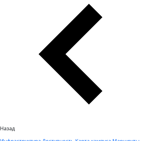
Назад
Инфраструктура
Доступность
Карта кампуса
Маршруты