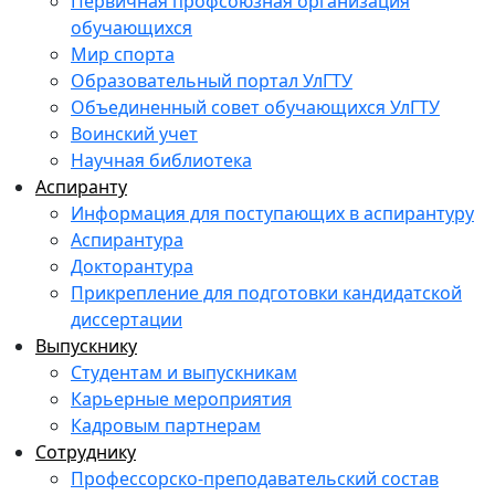
Первичная профсоюзная организация
обучающихся
Мир спорта
Образовательный портал УлГТУ
Объединенный совет обучающихся УлГТУ
Воинский учет
Научная библиотека
Аспиранту
Информация для поступающих в аспирантуру
Аспирантура
Докторантура
Прикрепление для подготовки кандидатской
диссертации
Выпускнику
Студентам и выпускникам
Карьерные мероприятия
Кадровым партнерам
Сотруднику
Профессорско-преподавательский состав