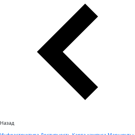
Назад
Инфраструктура
Доступность
Карта кампуса
Маршруты