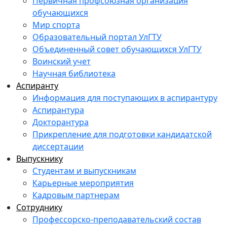
Первичная профсоюзная организация
обучающихся
Мир спорта
Образовательный портал УлГТУ
Объединенный совет обучающихся УлГТУ
Воинский учет
Научная библиотека
Аспиранту
Информация для поступающих в аспирантуру
Аспирантура
Докторантура
Прикрепление для подготовки кандидатской
диссертации
Выпускнику
Студентам и выпускникам
Карьерные мероприятия
Кадровым партнерам
Сотруднику
Профессорско-преподавательский состав