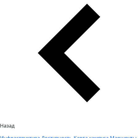
Назад
Инфраструктура
Доступность
Карта кампуса
Маршруты