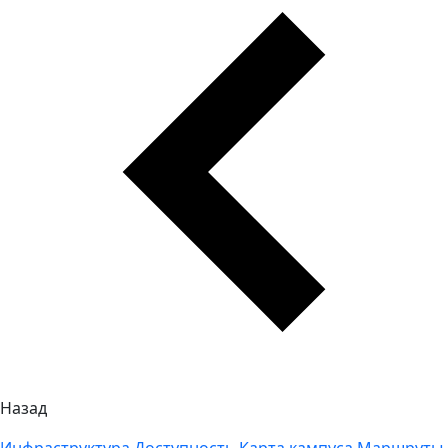
Назад
Инфраструктура
Доступность
Карта кампуса
Маршруты