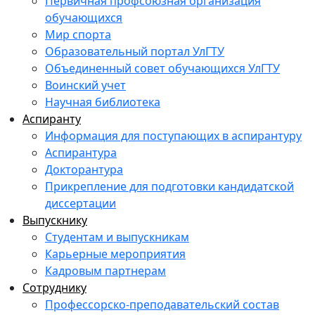
Первичная профсоюзная организация
обучающихся
Мир спорта
Образовательный портал УлГТУ
Объединенный совет обучающихся УлГТУ
Воинский учет
Научная библиотека
Аспиранту
Информация для поступающих в аспирантуру
Аспирантура
Докторантура
Прикрепление для подготовки кандидатской
диссертации
Выпускнику
Студентам и выпускникам
Карьерные мероприятия
Кадровым партнерам
Сотруднику
Профессорско-преподавательский состав