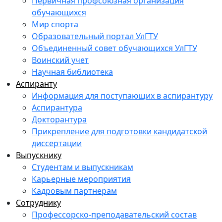
Первичная профсоюзная организация
обучающихся
Мир спорта
Образовательный портал УлГТУ
Объединенный совет обучающихся УлГТУ
Воинский учет
Научная библиотека
Аспиранту
Информация для поступающих в аспирантуру
Аспирантура
Докторантура
Прикрепление для подготовки кандидатской
диссертации
Выпускнику
Студентам и выпускникам
Карьерные мероприятия
Кадровым партнерам
Сотруднику
Профессорско-преподавательский состав