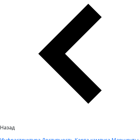
Назад
Инфраструктура
Доступность
Карта кампуса
Маршруты