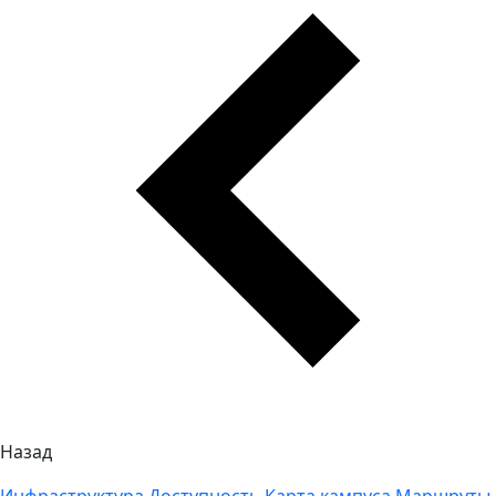
Назад
Инфраструктура
Доступность
Карта кампуса
Маршруты