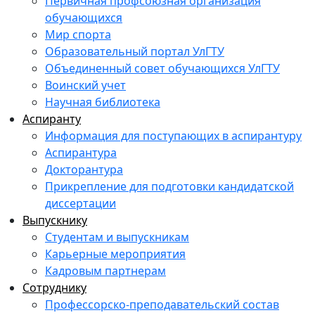
Первичная профсоюзная организация
обучающихся
Мир спорта
Образовательный портал УлГТУ
Объединенный совет обучающихся УлГТУ
Воинский учет
Научная библиотека
Аспиранту
Информация для поступающих в аспирантуру
Аспирантура
Докторантура
Прикрепление для подготовки кандидатской
диссертации
Выпускнику
Студентам и выпускникам
Карьерные мероприятия
Кадровым партнерам
Сотруднику
Профессорско-преподавательский состав