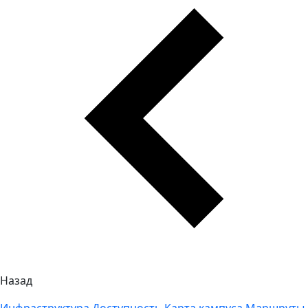
Назад
Инфраструктура
Доступность
Карта кампуса
Маршруты