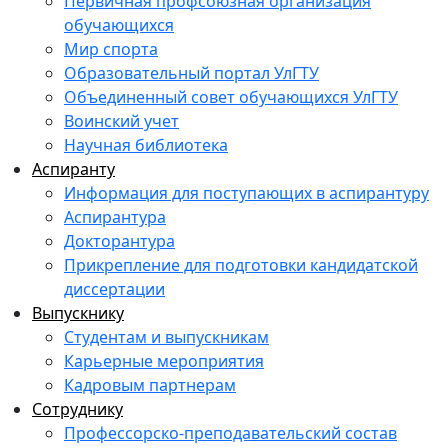
Первичная профсоюзная организация
обучающихся
Мир спорта
Образовательный портал УлГТУ
Объединенный совет обучающихся УлГТУ
Воинский учет
Научная библиотека
Аспиранту
Информация для поступающих в аспирантуру
Аспирантура
Докторантура
Прикрепление для подготовки кандидатской
диссертации
Выпускнику
Студентам и выпускникам
Карьерные мероприятия
Кадровым партнерам
Сотруднику
Профессорско-преподавательский состав