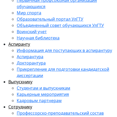
Первичная профсоюзная организация
обучающихся
Мир спорта
Образовательный портал УлГТУ
Объединенный совет обучающихся УлГТУ
Воинский учет
Научная библиотека
Аспиранту
Информация для поступающих в аспирантуру
Аспирантура
Докторантура
Прикрепление для подготовки кандидатской
диссертации
Выпускнику
Студентам и выпускникам
Карьерные мероприятия
Кадровым партнерам
Сотруднику
Профессорско-преподавательский состав