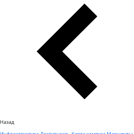
Назад
Инфраструктура
Доступность
Карта кампуса
Маршруты