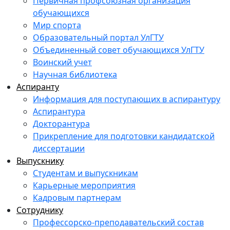
Первичная профсоюзная организация
обучающихся
Мир спорта
Образовательный портал УлГТУ
Объединенный совет обучающихся УлГТУ
Воинский учет
Научная библиотека
Аспиранту
Информация для поступающих в аспирантуру
Аспирантура
Докторантура
Прикрепление для подготовки кандидатской
диссертации
Выпускнику
Студентам и выпускникам
Карьерные мероприятия
Кадровым партнерам
Сотруднику
Профессорско-преподавательский состав