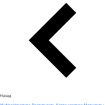
Назад
Инфраструктура
Доступность
Карта кампуса
Маршруты