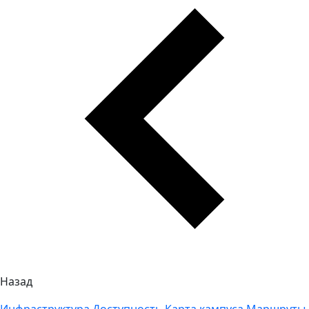
Назад
Инфраструктура
Доступность
Карта кампуса
Маршруты