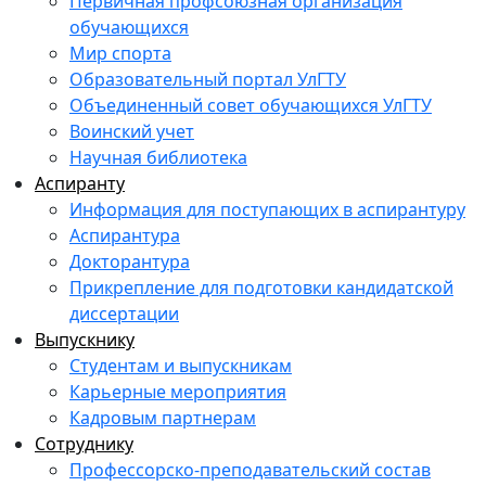
Первичная профсоюзная организация
обучающихся
Мир спорта
Образовательный портал УлГТУ
Объединенный совет обучающихся УлГТУ
Воинский учет
Научная библиотека
Аспиранту
Информация для поступающих в аспирантуру
Аспирантура
Докторантура
Прикрепление для подготовки кандидатской
диссертации
Выпускнику
Студентам и выпускникам
Карьерные мероприятия
Кадровым партнерам
Сотруднику
Профессорско-преподавательский состав