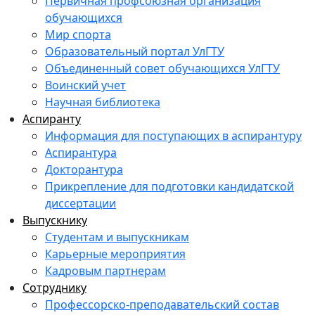
Первичная профсоюзная организация
обучающихся
Мир спорта
Образовательный портал УлГТУ
Объединенный совет обучающихся УлГТУ
Воинский учет
Научная библиотека
Аспиранту
Информация для поступающих в аспирантуру
Аспирантура
Докторантура
Прикрепление для подготовки кандидатской
диссертации
Выпускнику
Студентам и выпускникам
Карьерные мероприятия
Кадровым партнерам
Сотруднику
Профессорско-преподавательский состав