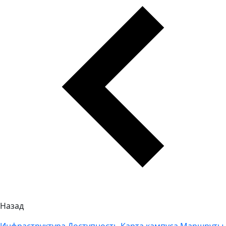
Назад
Инфраструктура
Доступность
Карта кампуса
Маршруты