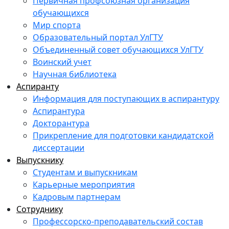
Первичная профсоюзная организация
обучающихся
Мир спорта
Образовательный портал УлГТУ
Объединенный совет обучающихся УлГТУ
Воинский учет
Научная библиотека
Аспиранту
Информация для поступающих в аспирантуру
Аспирантура
Докторантура
Прикрепление для подготовки кандидатской
диссертации
Выпускнику
Студентам и выпускникам
Карьерные мероприятия
Кадровым партнерам
Сотруднику
Профессорско-преподавательский состав