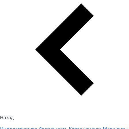
Назад
Инфраструктура
Доступность
Карта кампуса
Маршруты