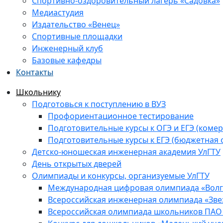
Спортивно-оздоровительный лагерь «Садовка»
Медиастудия
Издательство «Венец»
Спортивные площадки
Инженерный клуб
Базовые кафедры
Контакты
Школьнику
Подготовься к поступлению в ВУЗ
Профориентационное тестирование
Подготовительные курсы к ОГЭ и ЕГЭ (комер
Подготовительные курсы к ЕГЭ (бюджетная 
Детско-юношеская инженерная академия УлГТУ
День открытых дверей
Олимпиады и конкурсы, организуемые УлГТУ
Международная цифровая олимпиада «Волга
Всероссийская инженерная олимпиада «Зве
Всероссийская олимпиада школьников ПАО 