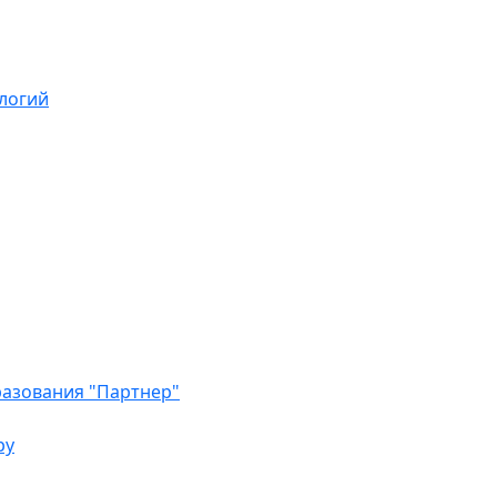
логий
азования "Партнер"
ру