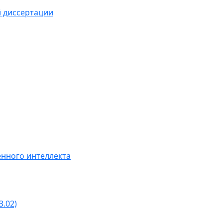
й диссертации
нного интеллекта
3.02)