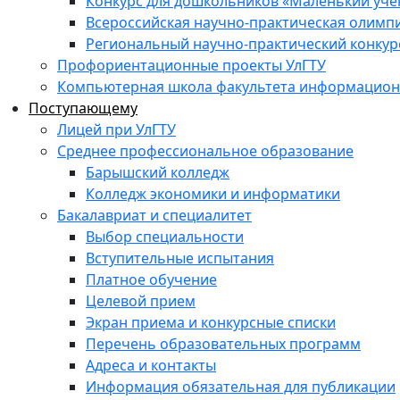
Конкурс для дошкольников «Маленький уч
Всероссийская научно-практическая олимп
Региональный научно-практический конкур
Профориентационные проекты УлГТУ
Компьютерная школа факультета информационн
Поступающему
Лицей при УлГТУ
Среднее профессиональное образование
Барышский колледж
Колледж экономики и информатики
Бакалавриат и специалитет
Выбор специальности
Вступительные испытания
Платное обучение
Целевой прием
Экран приема и конкурсные списки
Перечень образовательных программ
Адреса и контакты
Информация обязательная для публикации