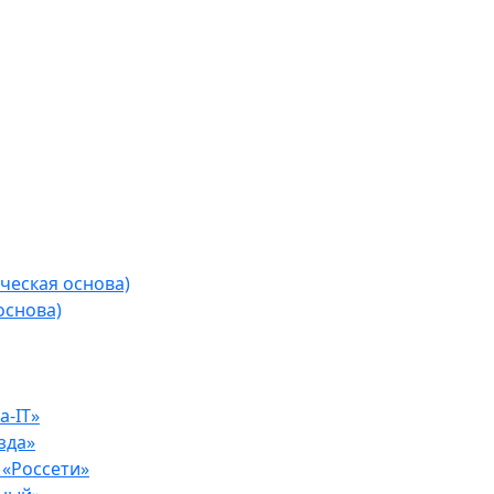
ческая основа)
основа)
-IT»
зда»
«Россети»