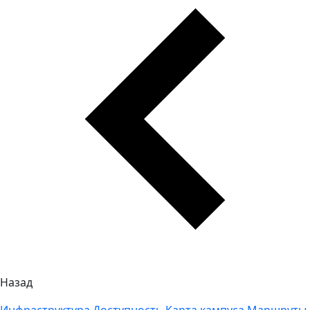
Назад
Инфраструктура
Доступность
Карта кампуса
Маршруты