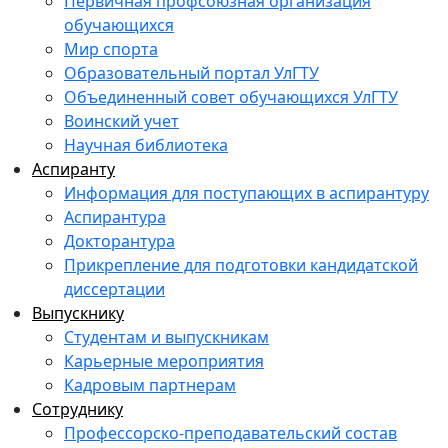
Первичная профсоюзная организация
обучающихся
Мир спорта
Образовательный портал УлГТУ
Объединенный совет обучающихся УлГТУ
Воинский учет
Научная библиотека
Аспиранту
Информация для поступающих в аспирантуру
Аспирантура
Докторантура
Прикрепление для подготовки кандидатской
диссертации
Выпускнику
Студентам и выпускникам
Карьерные мероприятия
Кадровым партнерам
Сотруднику
Профессорско-преподавательский состав