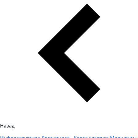
Назад
Инфраструктура
Доступность
Карта кампуса
Маршруты