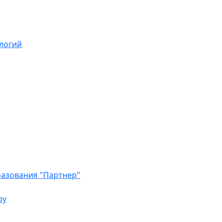
логий
азования "Партнер"
ру