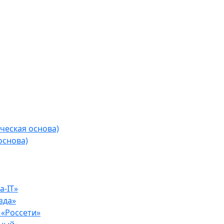
ческая основа)
основа)
-IT»
зда»
«Россети»