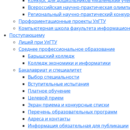
Конкурс для дошкольников «Маленький уч
Всероссийская научно-практическая олимп
Региональный научно-практический конкур
Профориентационные проекты УлГТУ
Компьютерная школа факультета информационн
Поступающему
Лицей при УлГТУ
Среднее профессиональное образование
Барышский колледж
Колледж экономики и информатики
Бакалавриат и специалитет
Выбор специальности
Вступительные испытания
Платное обучение
Целевой прием
Экран приема и конкурсные списки
Перечень образовательных программ
Адреса и контакты
Информация обязательная для публикации