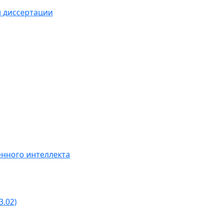
й диссертации
нного интеллекта
3.02)