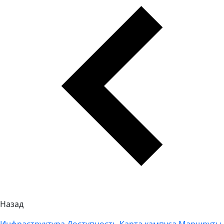
Назад
Инфраструктура
Доступность
Карта кампуса
Маршруты