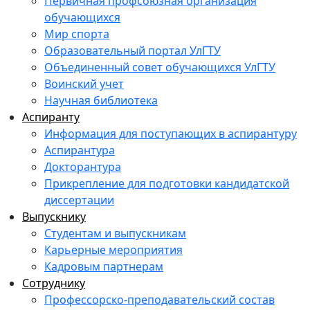
Первичная профсоюзная организация
обучающихся
Мир спорта
Образовательный портал УлГТУ
Объединенный совет обучающихся УлГТУ
Воинский учет
Научная библиотека
Аспиранту
Информация для поступающих в аспирантуру
Аспирантура
Докторантура
Прикрепление для подготовки кандидатской
диссертации
Выпускнику
Студентам и выпускникам
Карьерные мероприятия
Кадровым партнерам
Сотруднику
Профессорско-преподавательский состав