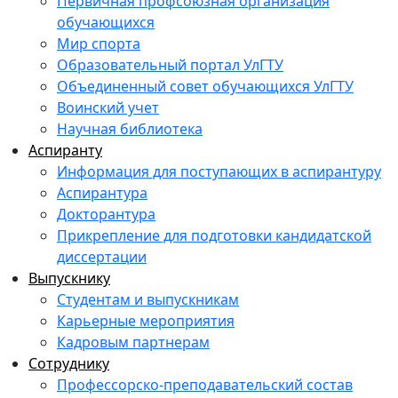
Первичная профсоюзная организация
обучающихся
Мир спорта
Образовательный портал УлГТУ
Объединенный совет обучающихся УлГТУ
Воинский учет
Научная библиотека
Аспиранту
Информация для поступающих в аспирантуру
Аспирантура
Докторантура
Прикрепление для подготовки кандидатской
диссертации
Выпускнику
Студентам и выпускникам
Карьерные мероприятия
Кадровым партнерам
Сотруднику
Профессорско-преподавательский состав