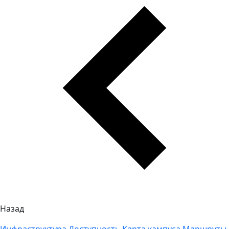
Назад
Инфраструктура
Доступность
Карта кампуса
Маршруты